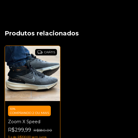
Produtos relacionados
GRÁTIS
10%
COMPRANDO 2 OU MAIS
Zoom X Speed
R$299,99
R$580,00
3
x
de
R$100,00
sem juros