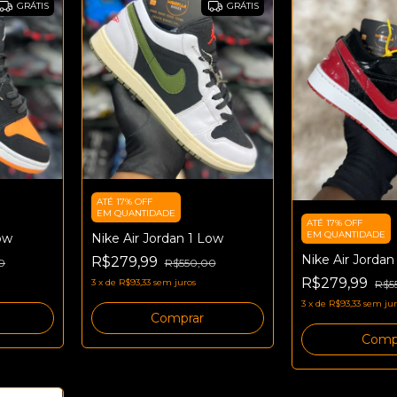
GRÁTIS
GRÁTIS
ATÉ 17% OFF
EM QUANTIDADE
ATÉ 17% OFF
EM QUANTIDADE
ow
Nike Air Jordan 1 Low
Nike Air Jordan
R$279,99
0
R$550,00
R$279,99
3
x
de
R$93,33
sem juros
R$5
3
x
de
R$93,33
sem jur
Comprar
Comp