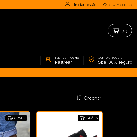
Iniciar sessão
|
Criar uma conta
(
0
)
Rastrear Pedido
Compra Segura
Rastrear
Site 100% seguro
Ordenar
GRÁTIS
GRÁTIS