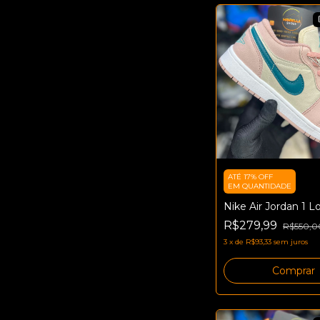
ATÉ 17% OFF
EM QUANTIDADE
Nike Air Jordan 1 L
R$279,99
R$550,0
3
x
de
R$93,33
sem juros
Comprar