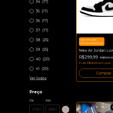
34
(17)
35
(17)
36
(17)
37
(17)
38
(25)
ATÉ 17% OFF
EM QUANTIDADE
39
(25)
Nike Air Jordan Lo
R$299,99
R$500,
40
(20)
3
x
de
R$100,00
sem juros
41
(20)
Comprar
Ver todos
Preço
De
Até