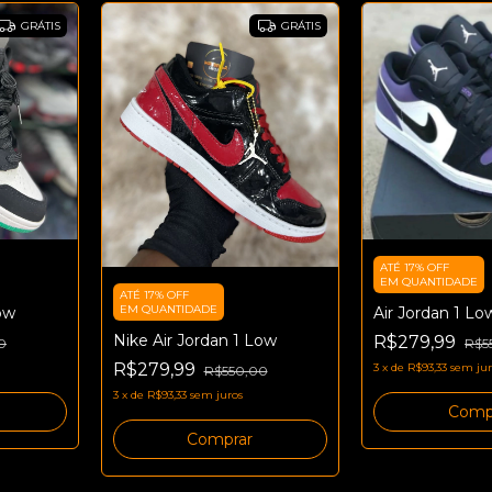
GRÁTIS
GRÁTIS
ATÉ 17% OFF
EM QUANTIDADE
ATÉ 17% OFF
EM QUANTIDADE
ow
Air Jordan 1 Lo
Nike Air Jordan 1 Low
R$279,99
0
R$5
R$279,99
3
x
de
R$93,33
sem jur
R$550,00
3
x
de
R$93,33
sem juros
Comp
Comprar