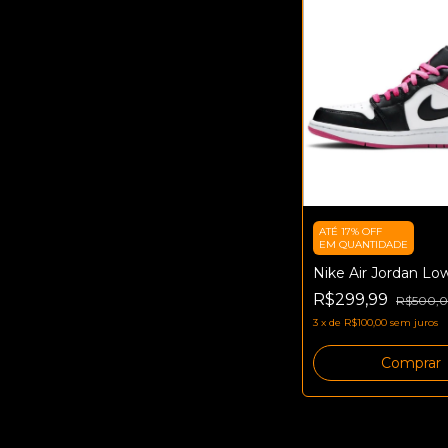
ATÉ 17% OFF
EM QUANTIDADE
Nike Air Jordan Lo
R$299,99
R$500,
3
x
de
R$100,00
sem juros
Comprar