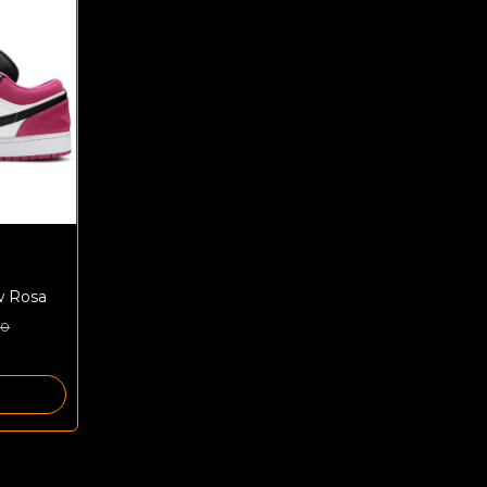
w Rosa
00