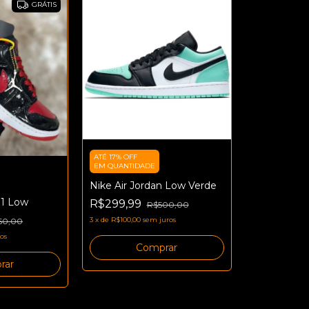
GRÁTIS
ATÉ 17% OFF
EM QUANTIDADE
Nike Air Jordan Low Verde
 1 Low
R$299,99
R$500,00
3
x
de
R$100,00
sem juros
50,00
os
Comprar
rar