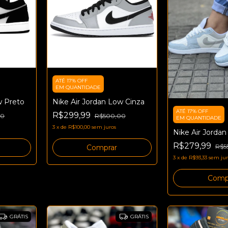
ATÉ 17% OFF
EM QUANTIDADE
Nike Air Jordan Low Cinza
w Preto
ATÉ 17% OFF
R$299,99
R$500,00
00
EM QUANTIDADE
3
x
de
R$100,00
sem juros
Nike Air Jordan
R$279,99
R$5
Comprar
3
x
de
R$93,33
sem jur
Comp
GRÁTIS
GRÁTIS