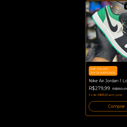
ATÉ 17% OFF
EM QUANTIDADE
Nike Air Jordan 1 L
R$279,99
R$550,0
3
x
de
R$93,33
sem juros
Comprar