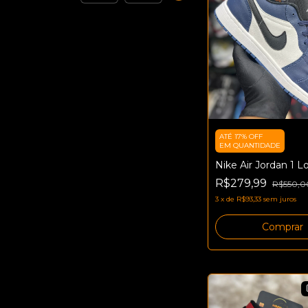
ATÉ 17% OFF
EM QUANTIDADE
Nike Air Jordan 1 L
R$279,99
R$550,0
3
x
de
R$93,33
sem juros
Comprar