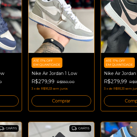
ATÉ 17% OFF
ATÉ 17% OFF
EM QUANTIDADE
EM QUANTIDADE
ow
Nike Air Jordan 1 Low
Nike Air Jordan
R$279,99
R$279,99
0
R$550,00
R$5
3
x
de
R$93,33
sem juros
3
x
de
R$93,33
sem jur
Comprar
Comp
GRÁTIS
GRÁTIS