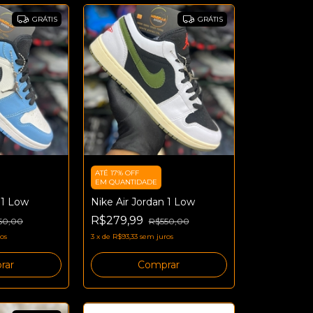
GRÁTIS
GRÁTIS
ATÉ 17% OFF
EM QUANTIDADE
 1 Low
Nike Air Jordan 1 Low
R$279,99
50,00
R$550,00
os
3
x
de
R$93,33
sem juros
rar
Comprar