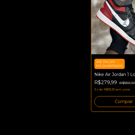
ATÉ 17% OFF
EM QUANTIDADE
Nike Air Jordan 1 L
R$279,99
R$550,0
3
x
de
R$93,33
sem juros
Comprar