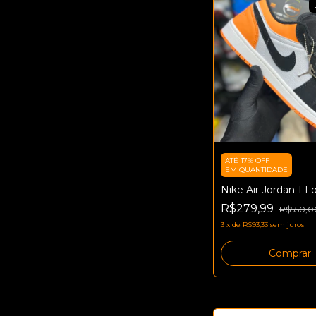
ATÉ 17% OFF
EM QUANTIDADE
Nike Air Jordan 1 L
R$279,99
R$550,0
3
x
de
R$93,33
sem juros
Comprar