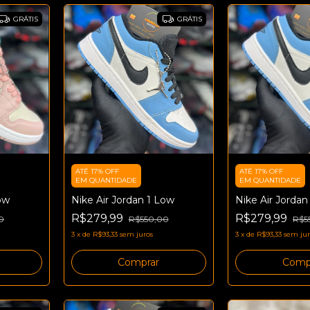
GRÁTIS
GRÁTIS
ATÉ 17% OFF
ATÉ 17% OFF
EM QUANTIDADE
EM QUANTIDADE
ow
Nike Air Jordan 1 Low
Nike Air Jordan
R$279,99
R$279,99
0
R$550,00
R$5
3
x
de
R$93,33
sem juros
3
x
de
R$93,33
sem jur
Comprar
Comp