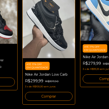
ATÉ 17% OFF
EM QUANTIDADE
Nike Air Jordan
ow
R$279,99
R$5
ATÉ 17% OFF
0
EM QUANTIDADE
3
x
de
R$93,33
sem jur
Nike Air Jordan Low Carb
Comp
R$299,99
R$397,90
3
x
de
R$100,00
sem juros
Comprar