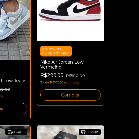
ATÉ 17% OFF
EM QUANTIDADE
Nike Air Jordan Low
Vermelho
R$299,99
R$500,00
 1 Low Jeans
3
x
de
R$100,00
sem juros
50,00
Comprar
os
rar
GRÁTIS
GRÁTIS