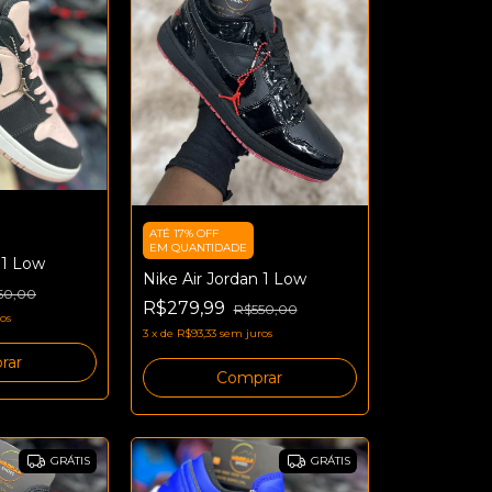
ATÉ 17% OFF
EM QUANTIDADE
 1 Low
Nike Air Jordan 1 Low
50,00
R$279,99
R$550,00
os
3
x
de
R$93,33
sem juros
rar
Comprar
GRÁTIS
GRÁTIS