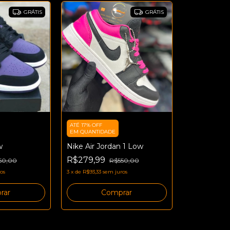
GRÁTIS
GRÁTIS
ATÉ 17% OFF
EM QUANTIDADE
w
Nike Air Jordan 1 Low
R$279,99
50,00
R$550,00
os
3
x
de
R$93,33
sem juros
rar
Comprar