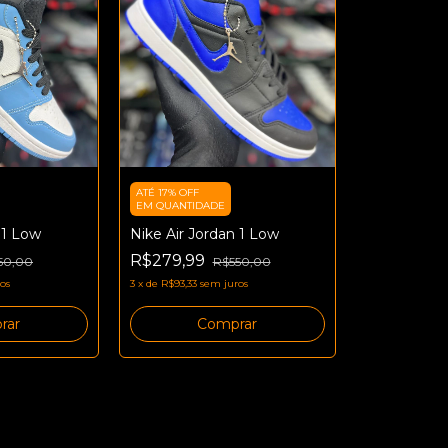
ATÉ 17% OFF
EM QUANTIDADE
 1 Low
Nike Air Jordan 1 Low
R$279,99
50,00
R$550,00
os
3
x
de
R$93,33
sem juros
rar
Comprar