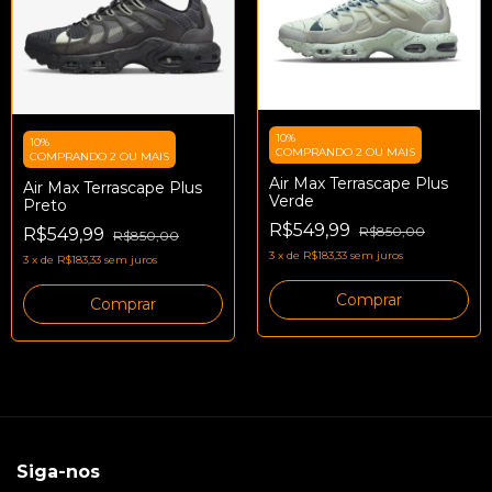
10%
10%
COMPRANDO 2 OU MAIS
COMPRANDO 2 OU MAIS
Air Max Terrascape Plus
Air Max Terrascape Plus
Verde
Preto
R$549,99
R$850,00
R$549,99
R$850,00
3
x
de
R$183,33
sem juros
3
x
de
R$183,33
sem juros
Comprar
Comprar
Siga-nos