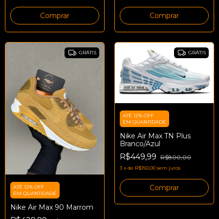
Comprar
Comprar
GRÁTIS
GRÁTIS
ATÉ 12% OFF
EM QUANTIDADE
Nike Air Max TN Plus
Branco/Azul
R$449,99
R$800,00
3
x
de
R$150,00
sem juros
Comprar
ATÉ 12% OFF
EM QUANTIDADE
Nike Air Max 90 Marrom