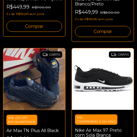
Branco/Preto
R$449,99
R$700,00
R$449,99
R$800,00
3
x
de
R$150,00
sem juros
3
x
de
R$150,00
sem juros
Comprar
Comprar
GRÁTIS
GRÁTIS
10%
ATÉ 12% OFF
COMPRANDO 2 OU MAIS
EM QUANTIDADE
Nike Air Max 97 Preto
Air Max TN Plus All Black
com Sola Branca