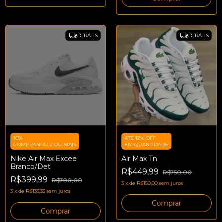
GRÁTIS
GRÁTIS
10%
ATÉ 12% OFF
COMPRANDO 2 OU MAIS
EM QUANTIDADE
Nike Air Max Excee
Air Max Tn
Branco/Det
R$449,99
R$750,00
R$399,99
R$700,00
3
x
de
R$150,00
sem juros
3
x
de
R$133,33
sem juros
Comprar
Comprar