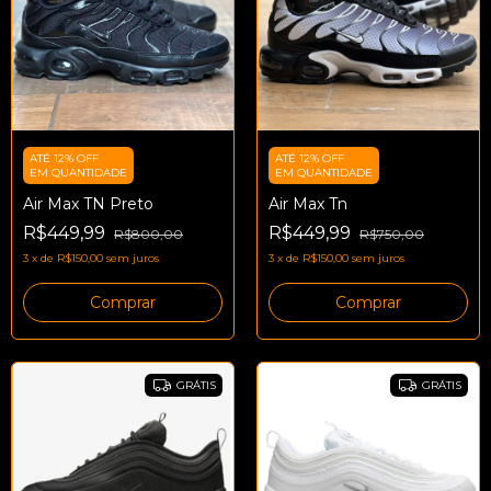
ATÉ 12% OFF
ATÉ 12% OFF
EM QUANTIDADE
EM QUANTIDADE
Air Max TN Preto
Air Max Tn
R$449,99
R$449,99
R$800,00
R$750,00
3
x
de
R$150,00
sem juros
3
x
de
R$150,00
sem juros
Comprar
Comprar
GRÁTIS
GRÁTIS