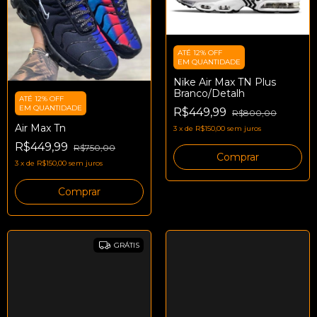
ATÉ 12% OFF
EM QUANTIDADE
Nike Air Max TN Plus
Branco/Detalh
ATÉ 12% OFF
EM QUANTIDADE
R$449,99
R$800,00
Air Max Tn
3
x
de
R$150,00
sem juros
R$449,99
R$750,00
Comprar
3
x
de
R$150,00
sem juros
Comprar
GRÁTIS