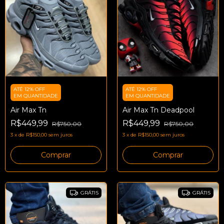
ATÉ 12% OFF
ATÉ 12% OFF
EM QUANTIDADE
EM QUANTIDADE
Air Max Tn
Air Max Tn Deadpool
R$449,99
R$449,99
R$750,00
R$750,00
3
x
de
R$150,00
sem juros
3
x
de
R$150,00
sem juros
Comprar
Comprar
GRÁTIS
GRÁTIS