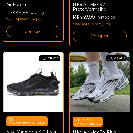
Nike Air Max 97
Air Max Tn
Preto/Vermelho
R$449,99
R$750,00
R$449,99
R$700,00
3
x
de
R$150,00
sem juros
3
x
de
R$150,00
sem juros
Comprar
Comprar
GRÁTIS
GRÁTIS
10%
ATÉ 12% OFF
COMPRANDO 2 OU MAIS
EM QUANTIDADE
Nike Vapormax 4.0 Flyknit
Nike Air Max TN Plus