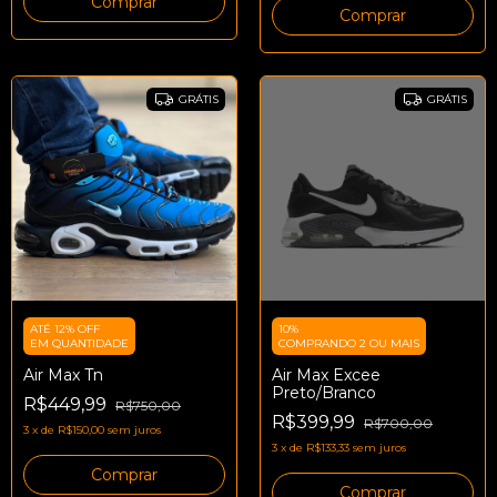
Comprar
Comprar
GRÁTIS
GRÁTIS
ATÉ 12% OFF
10%
EM QUANTIDADE
COMPRANDO 2 OU MAIS
Air Max Tn
Air Max Excee
Preto/Branco
R$449,99
R$750,00
R$399,99
R$700,00
3
x
de
R$150,00
sem juros
3
x
de
R$133,33
sem juros
Comprar
Comprar