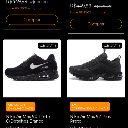
R$449,99
R$800,00
R$449,99
R$600,00
3
x
de
R$150,00
sem juros
3
x
de
R$150,00
sem juros
Comprar
Comprar
GRÁTIS
GRÁTIS
ATÉ 12% OFF
10%
EM QUANTIDADE
COMPRANDO 2 OU MAIS
Nike Air Max 90 Preto
Nike Air Max 97 Plus
C/Detalhes Branco
Preto