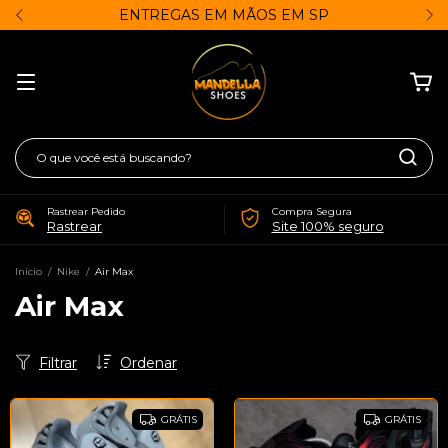
ENTREGAS EM MÃOS EM SP
Rastrear Pedido
Compra Segura
Rastrear
Site 100% seguro
Início
/
Nike
/
Air Max
Air Max
Filtrar
Ordenar
GRÁTIS
GRÁTIS