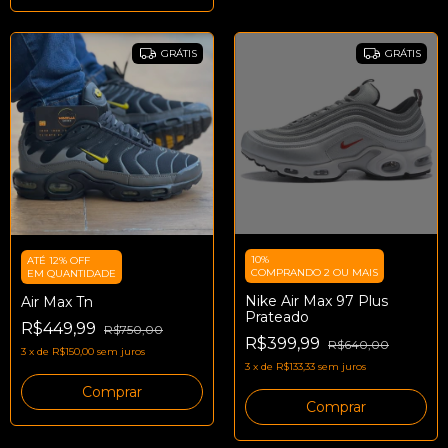
GRÁTIS
GRÁTIS
10%
ATÉ 12% OFF
COMPRANDO 2 OU MAIS
EM QUANTIDADE
Nike Air Max 97 Plus
Air Max Tn
Prateado
R$449,99
R$750,00
R$399,99
R$640,00
3
x
de
R$150,00
sem juros
3
x
de
R$133,33
sem juros
Comprar
Comprar