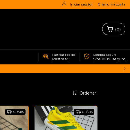
Iniciar sessão
|
Criar uma conta
(
0
)
Rastrear Pedido
Compra Segura
Rastrear
Site 100% seguro
Ordenar
GRÁTIS
GRÁTIS