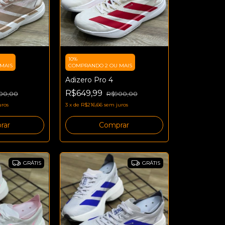
10%
MAIS
COMPRANDO 2 OU MAIS
Adizero Pro 4
R$649,99
00,00
R$900,00
uros
3
x
de
R$216,66
sem juros
rar
Comprar
GRÁTIS
GRÁTIS