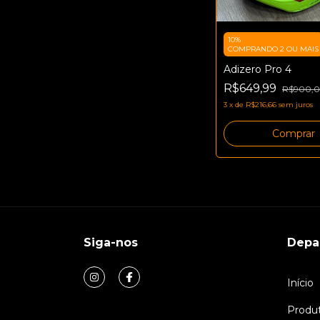
10%
COMPRANDO 2 OU MAIS
Adizero Pro 4
R$649,99
R$900,
3
x
de
R$216,66
sem juros
Comprar
Siga-nos
Depa
Início
Produ