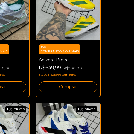
10%
MAIS
COMPRANDO 2 OU MAIS
Adizero Pro 4
R$649,99
00,00
R$900,00
uros
3
x
de
R$216,66
sem juros
rar
Comprar
GRÁTIS
GRÁTIS