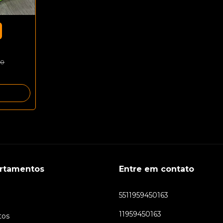
00
rtamentos
Entre em contato
5511959450163
11959450163
tos