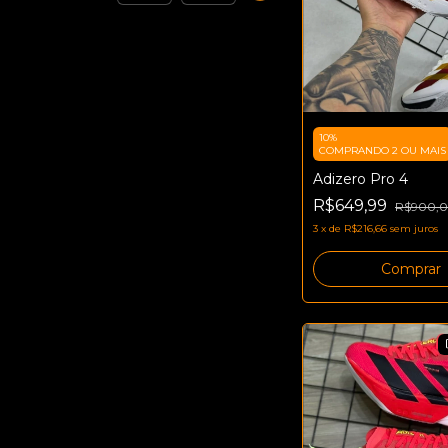
10%
COMPRANDO 2 OU MAIS
Adizero Pro 4
R$649,99
R$900,
3
x
de
R$216,66
sem juros
Comprar