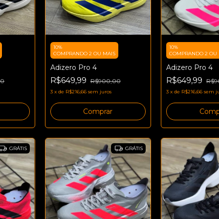
10%
10%
COMPRANDO 2 OU MAIS
COMPRANDO 2 OU 
Adizero Pro 4
Adizero Pro 4
R$649,99
R$649,99
00
R$900,00
R$9
3
x
de
R$216,66
sem juros
3
x
de
R$216,66
sem j
Comprar
Comp
GRÁTIS
GRÁTIS