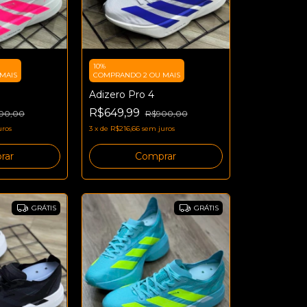
10%
MAIS
COMPRANDO 2 OU MAIS
Adizero Pro 4
R$649,99
00,00
R$900,00
uros
3
x
de
R$216,66
sem juros
rar
Comprar
GRÁTIS
GRÁTIS