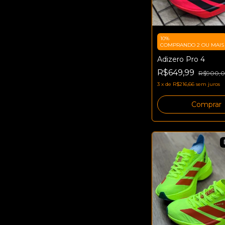
10%
COMPRANDO 2 OU MAIS
Adizero Pro 4
R$649,99
R$900,
3
x
de
R$216,66
sem juros
Comprar