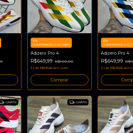
10%
10%
COMPRANDO 2 OU MAIS
COMPRANDO 2 OU 
Adizero Pro 4
Adizero Pro 4
R$649,99
R$649,99
00
R$900,00
R$9
3
x
de
R$216,66
sem juros
3
x
de
R$216,66
sem j
Comprar
Comp
GRÁTIS
GRÁTIS