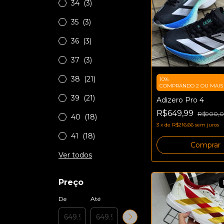
34
(3)
35
(3)
36
(3)
37
(3)
38
(21)
10%
COMPRANDO 2 OU MAIS
39
(21)
Adizero Pro 4
R$649,99
R$900,
40
(18)
3
x
de
R$216,66
sem juros
41
(18)
Comprar
Ver todos
Preço
De
Até