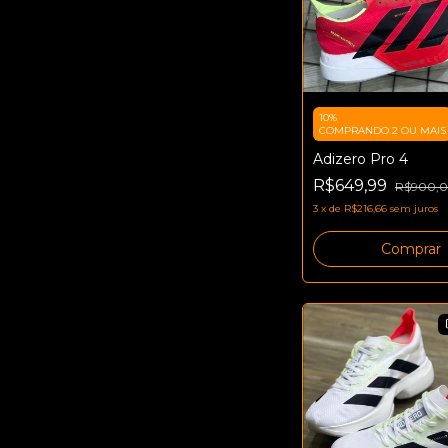
10%
COMPRANDO 2 OU MAIS
Adizero Pro 4
R$649,99
R$900,
3
x
de
R$216,66
sem juros
Comprar