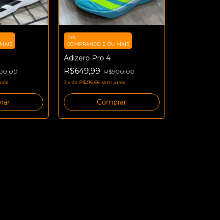
10%
MAIS
COMPRANDO 2 OU MAIS
Adizero Pro 4
R$649,99
00,00
R$900,00
uros
3
x
de
R$216,66
sem juros
rar
Comprar