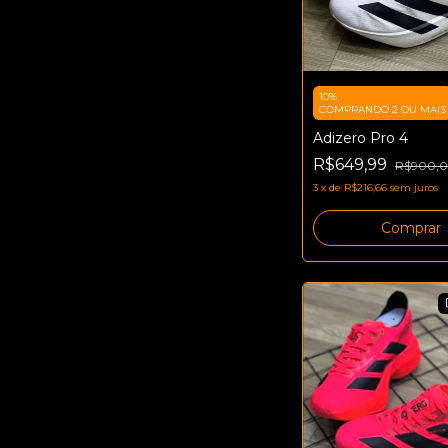
10%
COMPRANDO 2 OU MAIS
Adizero Pro 4
R$649,99
R$900,
3
x
de
R$216,66
sem juros
Comprar