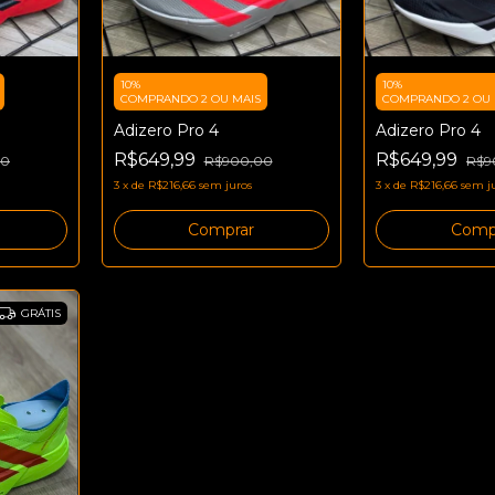
10%
10%
COMPRANDO 2 OU MAIS
COMPRANDO 2 OU 
Adizero Pro 4
Adizero Pro 4
R$649,99
R$649,99
00
R$900,00
R$9
3
x
de
R$216,66
sem juros
3
x
de
R$216,66
sem j
Comprar
Comp
GRÁTIS