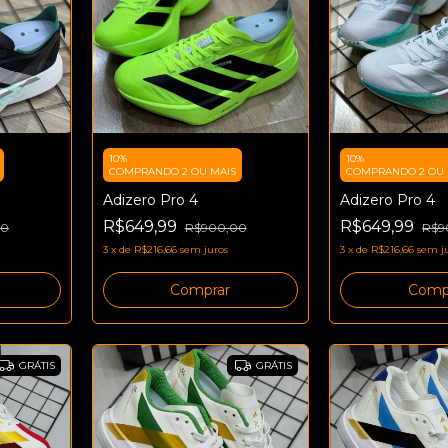
10%
10%
COMPRANDO 2 OU MAIS
COMPRANDO 2 OU 
Adizero Pro 4
Adizero Pro 4
R$649,99
R$649,99
00
R$900,00
R$9
3
x
de
R$216,66
sem juros
3
x
de
R$216,66
sem j
Comprar
Comp
GRÁTIS
GRÁTIS