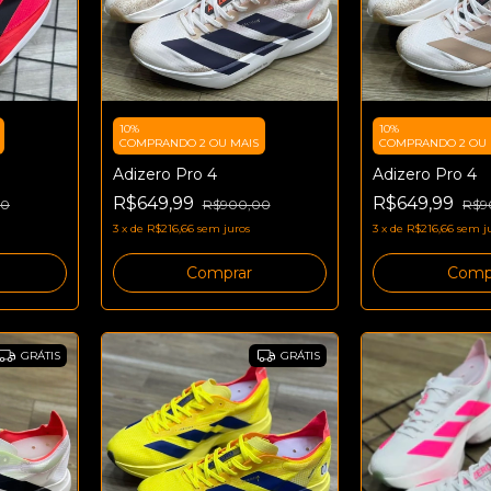
10%
10%
COMPRANDO 2 OU MAIS
COMPRANDO 2 OU 
Adizero Pro 4
Adizero Pro 4
R$649,99
R$649,99
00
R$900,00
R$9
3
x
de
R$216,66
sem juros
3
x
de
R$216,66
sem j
Comprar
Comp
GRÁTIS
GRÁTIS