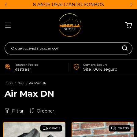
8 ANOS REALIZANDO SONHOS
Rastrear Pedido
Compra Segura
Rastrear
Site 100% seguro
Início
/
Nike
/
Air Max DN
Air Max DN
Filtrar
Ordenar
GRÁTIS
GRÁTIS