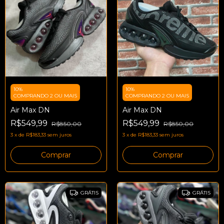
10%
10%
COMPRANDO 2 OU MAIS
COMPRANDO 2 OU MAIS
Air Max DN
Air Max DN
R$549,99
R$549,99
R$850,00
R$850,00
3
x
de
R$183,33
sem juros
3
x
de
R$183,33
sem juros
Comprar
Comprar
GRÁTIS
GRÁTIS