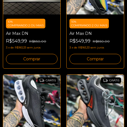
10%
10%
COMPRANDO 2 OU MAIS
COMPRANDO 2 OU MAIS
Air Max DN
Air Max DN
R$549,99
R$549,99
R$850,00
R$850,00
3
x
de
R$183,33
sem juros
3
x
de
R$183,33
sem juros
Comprar
Comprar
GRÁTIS
GRÁTIS