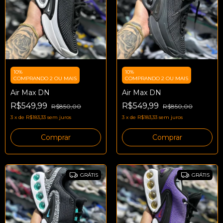
10%
10%
COMPRANDO 2 OU MAIS
COMPRANDO 2 OU MAIS
Air Max DN
Air Max DN
R$549,99
R$549,99
R$850,00
R$850,00
3
x
de
R$183,33
sem juros
3
x
de
R$183,33
sem juros
Comprar
Comprar
GRÁTIS
GRÁTIS