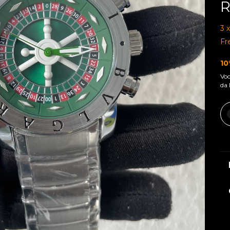
R
3
Fr
10
Voc
da 