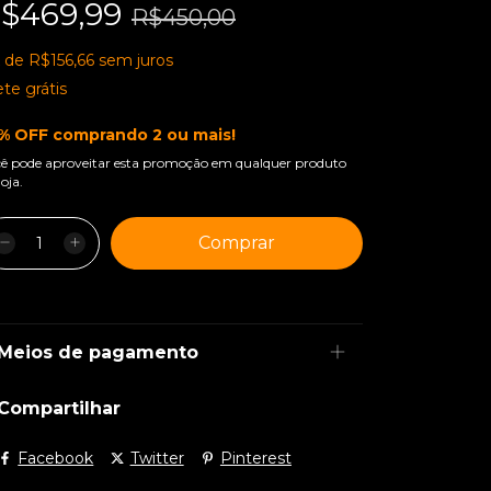
$469,99
R$450,00
x
de
R$156,66
sem juros
ete grátis
% OFF comprando 2 ou mais!
ê pode aproveitar esta promoção em qualquer produto
loja.
Meios de pagamento
Compartilhar
Facebook
Twitter
Pinterest