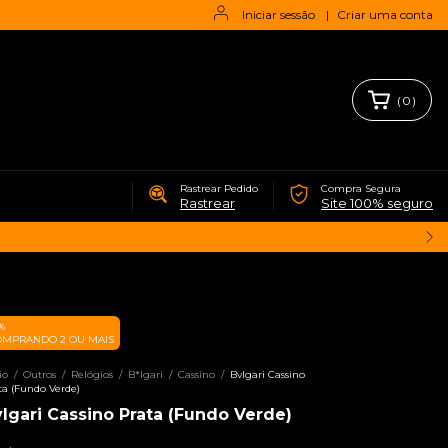
Iniciar sessão
|
Criar uma conta
(
0
)
Rastrear Pedido
Compra Segura
Rastrear
Site 100% seguro
%
OMPRANDO 2 OU MAIS
io
/
Outros
/
Relógios
/
B*lgari
/
Cassino
/
Bvlgari Cassino
ta (Fundo Verde)
lgari Cassino Prata (Fundo Verde)